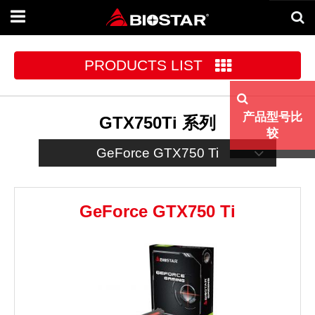
Toggle
navigation
PRODUCTS LIST
产品型号比
GTX750Ti 系列
较
GeForce GTX750 Ti
GeForce GTX750 Ti