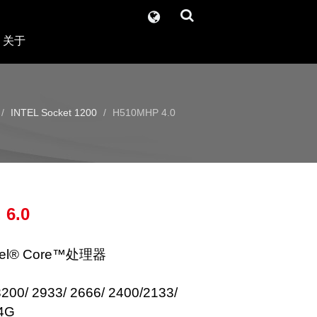
关于
INTEL Socket 1200
H510MHP 4.0
 6.0
tel® Core™处理器
0/ 2933/ 2666/ 2400/2133/
4G