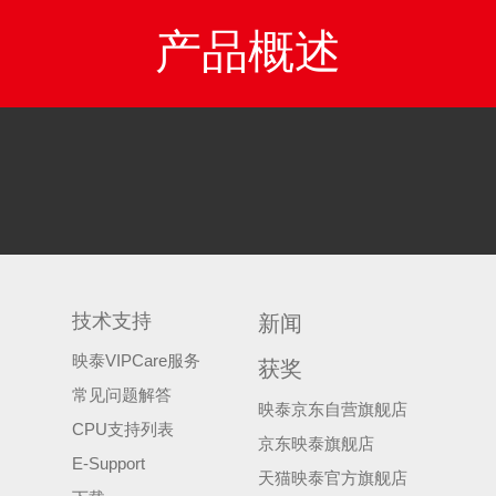
产品概述
技术支持
新闻
映泰VIPCare服务
获奖
常见问题解答
映泰京东自营旗舰店
CPU支持列表
京东映泰旗舰店
E-Support
天猫映泰官方旗舰店