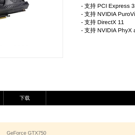
- 支持 PCI Express 3
- 支持 NVIDIA Puro
- 支持 DirectX 11
- 支持 NVIDIA PhyX
下载
GeForce GTX750