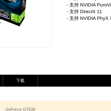
- 支持 NVIDIA Puro
- 支持 DirectX 11
- 支持 NVIDIA Phy
下载
GeForce GT630