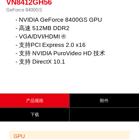
VN8412GH56
GeForce 8400GS
- NVIDIA GeForce 8400GS GPU
- 高速 512MB DDR2
- VGA/DVI/HDMI ®
- 支持PCI Express 2.0 x16
- 支持 NVIDIA PuroVideo HD 技术
- 支持 DirectX 10.1
产品规格
附件
下载
GPU