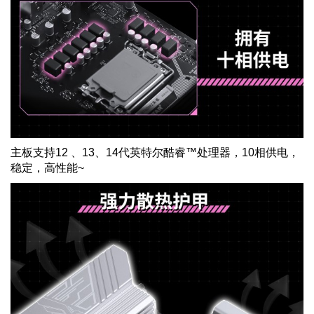
主板支持
12
、
13
、
14
代英特尔酷睿™处理器，
10
相供电，
稳定，高性能
~