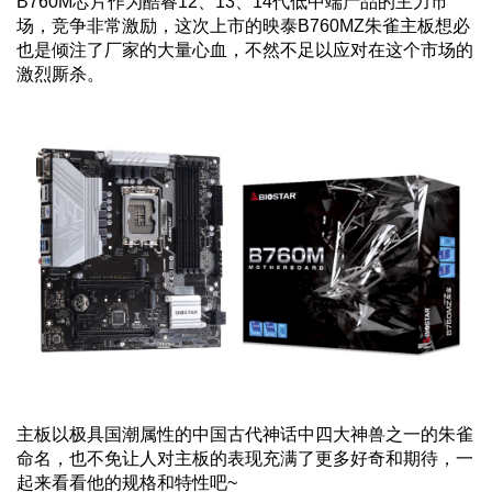
B760M
芯片作为酷睿
12
、
13
、
14
代低中端产品的主力市
场，竞争非常激励，这次上市的映泰
B760MZ
朱雀主板想必
也是倾注了厂家的大量心血，不然不足以应对在这个市场的
激烈厮杀。
主板以极具国潮属性的中国古代神话中四大神兽之一的朱雀
命名，也不免让人对主板的表现充满了更多好奇和期待，一
起来看看他的规格和特性吧
~