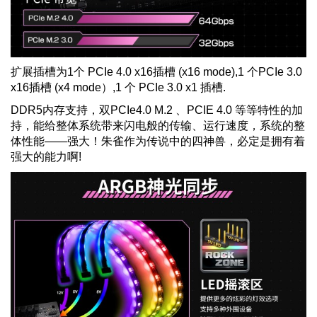
扩展插槽为
1
个
PCIe 4.0 x16
插槽
(x16 mode),1
个
PCIe 3.0
x16
插槽
(x4 mode
）
,1
个
PCIe 3.0 x1
插槽
.
DDR5
内存支持，双
PCIe4.0 M.2
、
PCIE 4.0
等等特性的加
持，能给整体系统带来闪电般的传输、运行速度，系统的整
体性能——强大！
朱雀作为传说中的四神兽，必定是拥有着
强大的能力啊
!