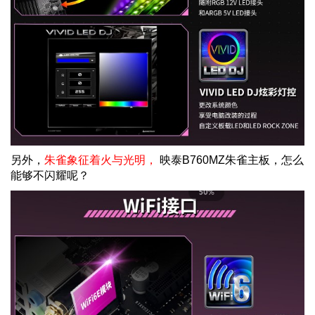
另外，
朱雀象征着火与光明，
映泰
B760MZ
朱雀主板，怎么
能够不闪耀呢？