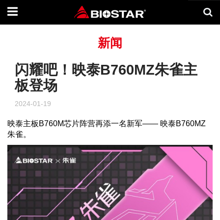
Toggle
navigation
新闻
闪耀吧！映泰B760MZ朱雀主
板登场
2024-01-19
映泰主板
B760M
芯片阵营再添一名新军—— 映泰
B760MZ
朱雀。