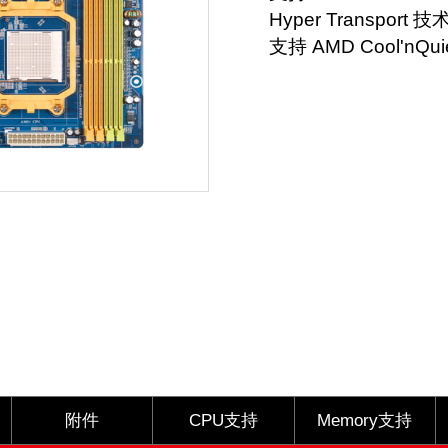
Hyper Transport 
支持 AMD Cool'nQu
附件
CPU支持
Memory支持