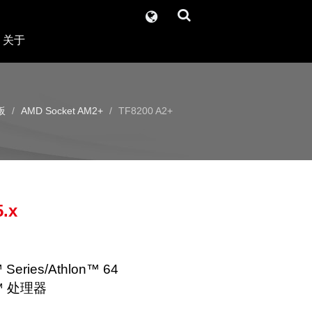
关于
板
AMD Socket AM2+
TF8200 A2+
.x
eries/Athlon™ 64
n™ 处理器