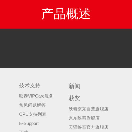
产品概述
技术支持
新闻
映泰VIPCare服务
获奖
常见问题解答
映泰京东自营旗舰店
CPU支持列表
京东映泰旗舰店
E-Support
天猫映泰官方旗舰店