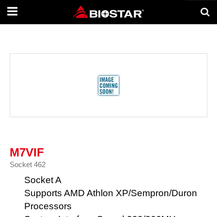
Toggle
navigation
M7VIF
Socket 462
Socket A
Supports AMD Athlon XP/Sempron/Duron
Processors