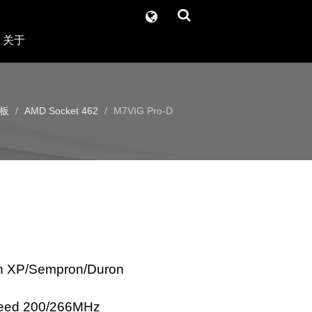
关于
板
AMD Socket 462
M7VIG Pro-D
n XP/Sempron/Duron
peed 200/266MHz