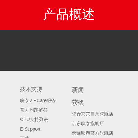
产品概述
技术支持
新闻
映泰VIPCare服务
获奖
常见问题解答
映泰京东自营旗舰店
CPU支持列表
京东映泰旗舰店
E-Support
天猫映泰官方旗舰店